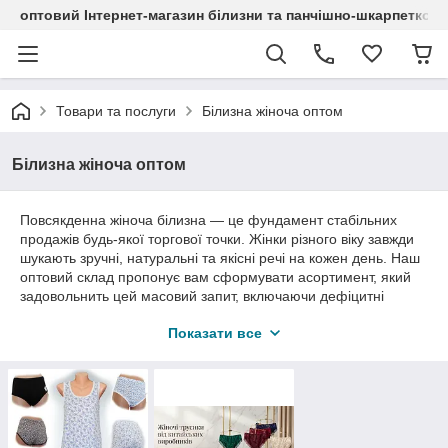
оптовий Інтернет-магазин білизни та панчішно-шкарпетков
Товари та послуги
Білизна жіноча оптом
Білизна жіноча оптом
Повсякденна жіноча білизна — це фундамент стабільних
продажів будь-якої торгової точки. Жінки різного віку завжди
шукають зручні, натуральні та якісні речі на кожен день. Наш
оптовий склад пропонує вам сформувати асортимент, який
задовольнить цей масовий запит, включаючи дефіцитні
позиції для старшої аудиторії.
Показати все
Ми пропонуємо вигідно
купити жіночу білизну оптом
,
роблячи ставку на комфорт та доступну ціну. У нашому
каталозі ви знайдете:
Бавовняні жіночі труси:
найпопулярніші моделі —
зручні сліпи, максі з високою посадкою, а також
молодіжні шортики та стрінги. Натуральні матеріали —