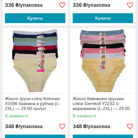
336
336
₴/упаковка
₴/упаковка
Купити
Купити
Жіночі труси-сліпи Kokowei
Жіночі бавовняні трусики-
X1596 бавовна в рубчик (L-
сліпи Gerrikoll Y2232 із
2XL) — 29.00 грн/шт
мереживом (L-2XL) — 29.00
грн/шт
В наявності
В наявності
348
348
₴/упаковка
₴/упаковка