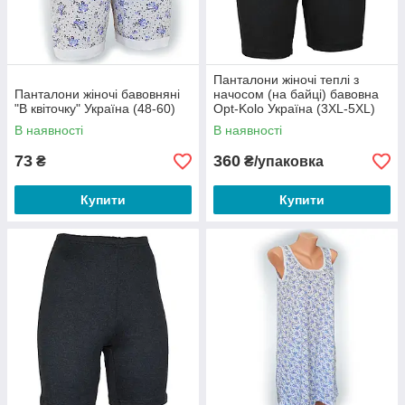
Панталони жіночі теплі з
Панталони жіночі бавовняні
начосом (на байці) бавовна
"В квіточку" Україна (48-60)
Opt-Kolo Україна (3XL-5XL)
— 120 грн/шт
В наявності
В наявності
73
360
₴
₴/упаковка
Купити
Купити