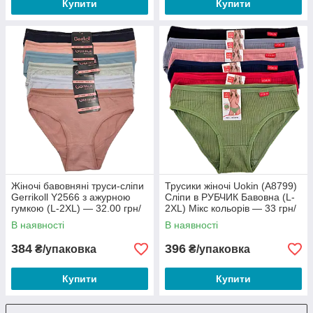
Купити
Купити
Жіночі бавовняні труси-сліпи
Трусики жіночі Uokin (A8799)
Gerrikoll Y2566 з ажурною
Сліпи в РУБЧИК Бавовна (L-
гумкою (L-2XL) — 32.00 грн/
2XL) Мікс кольорів — 33 грн/
шт
шт
В наявності
В наявності
384
396
₴/упаковка
₴/упаковка
Купити
Купити