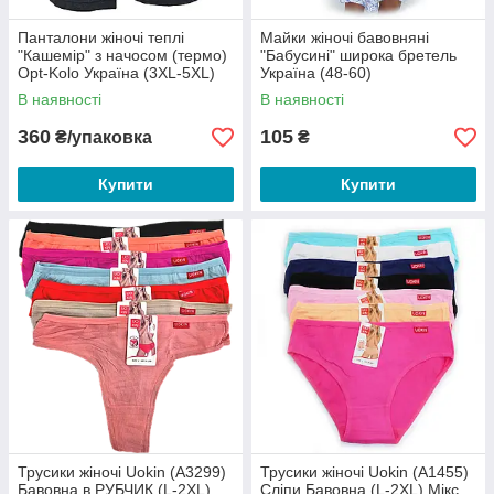
Панталони жіночі теплі
Майки жіночі бавовняні
"Кашемір" з начосом (термо)
"Бабусині" широка бретель
Opt-Kolo Україна (3XL-5XL)
Україна (48-60)
— 120 грн/шт
В наявності
В наявності
360
105
₴/упаковка
₴
Купити
Купити
Трусики жіночі Uokin (A3299)
Трусики жіночі Uokin (A1455)
Бавовна в РУБЧИК (L-2XL)
Сліпи Бавовна (L-2XL) Мікс