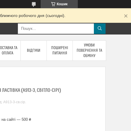
Кошик
ближчого робочого дня (сьогодні).
УМОВИ
ОСТАВКА ТА
ПОШИРЕНІ
ВІДГУКИ
ПОВЕРНЕННЯ ТА
ОПЛАТА
ПИТАННЯ
ОБМІНУ
ЛАСТІВКА (A913-3, СВІТЛО-СІРІ)
д:
A913-3-св.сір.
 на сайті — 500 ₴