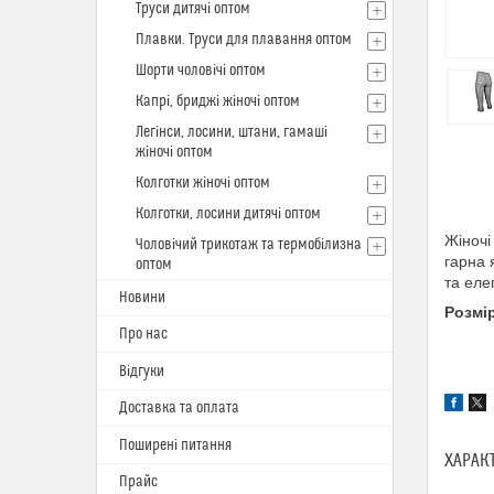
Труси дитячі оптом
Плавки. Труси для плавання оптом
Шорти чоловічі оптом
Капрі, бриджі жіночі оптом
Легінси, лосини, штани, гамаші
жіночі оптом
Колготки жіночі оптом
Колготки, лосини дитячі оптом
Жіночі
Чоловічий трикотаж та термобілизна
гарна 
оптом
та еле
Новини
Розмі
Про нас
S/M (
Відгуки
L/XL 
Доставка та оплата
Поширені питання
ХАРАК
Прайс