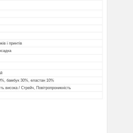
ків і принтів
осадка
ий
0%, бамбук 30%, еластан 10%
ть висока / Стрейч, Повітропроникність