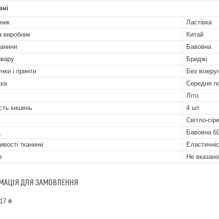
вні
ник
Ластівка
а виробник
Китай
канини
Бавовна
овару
Бриджі
нки і принти
Без візерун
ка
Середня п
Літо
ість кишень
4 шт.
Світло-сір
д
Бавовна 6
ивості тканини
Еластичніс
р
Не вказано
МАЦІЯ ДЛЯ ЗАМОВЛЕННЯ
17 ₴