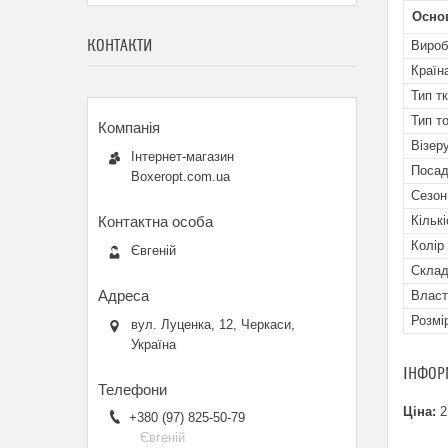
Осно
КОНТАКТИ
Вироб
Країн
Тип т
Тип т
Візеру
Інтернет-магазин
Посад
Boxeropt.com.ua
Сезон
Кільк
Колір
Євгеній
Скла
Власт
Розмі
вул. Луценка, 12, Черкаси,
Україна
ІНФОР
Ціна:
2
+380 (97) 825-50-79
Євгеній