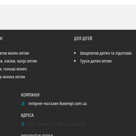
К:
ДЛЯ ДІТЕЙ:
тки жіночі оптом
Шкарпетки дитячі та підліткові
си, лосіни, капрі оптом
Труси дитячі оптом
и, гамаші жіночі
а жіноча оптом
Інтернет-магазин Boxeropt.com.ua
вул. Луценка, 12, Черкаси, Україна