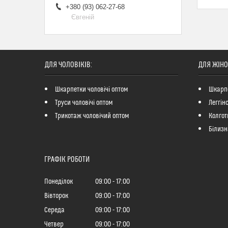
+380 (93) 062-27-68
Євгеній
ДЛЯ ЧОЛОВІКІВ:
ДЛЯ ЖІНО
Шкарпетки чоловічі оптом
Шкарпе
Труси чоловічі оптом
Леггін
Трикотаж чоловічий оптом
Колгот
Білизн
ГРАФІК РОБОТИ
Понеділок
09:00
17:00
Вівторок
09:00
17:00
Середа
09:00
17:00
Четвер
09:00
17:00