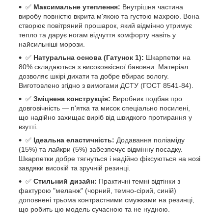
✅
Максимальне утеплення:
Внутрішня частина
виробу повністю вкрита м'якою та густою махрою. Вона
створює повітряний прошарок, який відмінно утримує
тепло та дарує ногам відчуття комфорту навіть у
найсильніші морози.
✅
Натуральна основа (Гатунок 1):
Шкарпетки на
80% складаються з високоякісної бавовни. Матеріал
дозволяє шкірі дихати та добре вбирає вологу.
Виготовлено згідно з вимогами ДСТУ (ГОСТ 8541-84).
✅
Зміцнена конструкція:
Виробник подбав про
довговічність — п'ятка та мисок спеціально посилені,
що надійно захищає виріб від швидкого протирання у
взутті.
✅
Ідеальна еластичність:
Додавання поліаміду
(15%) та лайкри (5%) забезпечує відмінну посадку.
Шкарпетки добре тягнуться і надійно фіксуються на нозі
завдяки високій та зручній резинці.
✅
Стильний дизайн:
Практичні темні відтінки з
фактурою "меланж" (чорний, темно-сірий, синій)
доповнені трьома контрастними смужками на резинці,
що робить цю модель сучасною та не нудною.