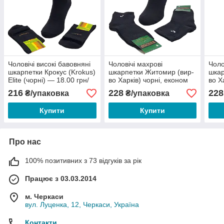
Чоловічі високі бавовняні
Чоловічі махрові
Чоло
шкарпетки Крокус (Krokus)
шкарпетки Житомир (вир-
шкар
Elite (чорні) — 18.00 грн/
во Харків) чорні, економ
во Х
пара
— 19.00 грн/пара
— 19
216
228
228
₴/упаковка
₴/упаковка
Купити
Купити
Про нас
100% позитивних з 73 відгуків за рік
Працює з 03.03.2014
м. Черкаси
вул. Луценка, 12, Черкаси, Україна
Контакти