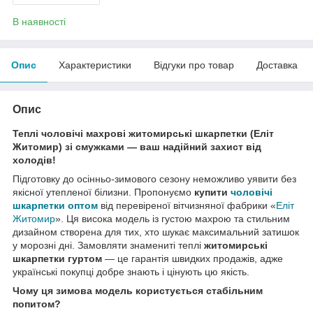
В наявності
Опис
Характеристики
Відгуки про товар
Доставка
Опис
Теплі чоловічі махрові житомирські шкарпетки (Еліт
Житомир) зі смужками — ваш надійний захист від
холодів!
Підготовку до осінньо-зимового сезону неможливо уявити без
якісної утепленої білизни. Пропонуємо
купити
чоловічі
шкарпетки оптом
від перевіреної вітчизняної фабрики «
Еліт
Житомир
». Ця висока модель із густою махрою та стильним
дизайном створена для тих, хто шукає максимальний затишок
у морозні дні. Замовляти знамениті теплі
житомирські
шкарпетки гуртом
— це гарантія швидких продажів, адже
українські покупці добре знають і цінують цю якість.
Чому ця зимова модель користується стабільним
попитом?