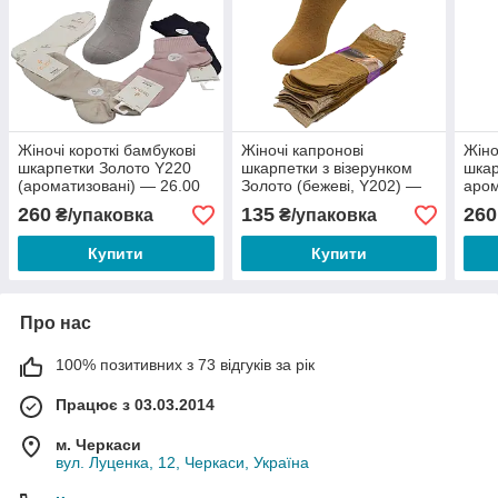
Жіночі короткі бамбукові
Жіночі капронові
Жіно
шкарпетки Золото Y220
шкарпетки з візерунком
шка
(ароматизовані) — 26.00
Золото (бежеві, Y202) —
аром
грн/пара
13.50 грн/пара
грн/
260
135
260
₴/упаковка
₴/упаковка
Купити
Купити
Про нас
100% позитивних з 73 відгуків за рік
Працює з 03.03.2014
м. Черкаси
вул. Луценка, 12, Черкаси, Україна