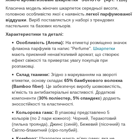
Класична модель жіночих шкарпеток середньої висоти,
головною особливістю якої є наявність
легкої парфумованої
віддушки
. Виріб поставляється у наборі з трендових
пастельних та базових кольорів.
Характеристики та деталі:
Особливість (Aroma):
На етикетці розміщено значок
флакона парфумів та напис "Perfume".
Шкарпетки
мають приємний ненав'язливий аромат, що створює
ефект свіжості та привертає увагу покупців при
розпаковці.
Склад тканини:
Згідно з маркуванням на звороті
етикетки, основу складає
65% бамбукового волокна
(Bamboo fiber)
. Це забезпечує виробу шовковистість,
м'якість та антибактеріальні властивості. Додаткові
компоненти (
30% поліестер, 5% спандекс
) додають
зносостійкості та еластичності.
Кольорова гама:
В упаковці представлено 5
кольорів (по 2 пари кожного): Чорний, Теракотовий
(пильна троянда), Джинс (синій), Бежевий (пісочний) та
Світло-блакитний (сіро-голубий).
Комфорт:
Шкарпетки мають м'яку гумку, яка не