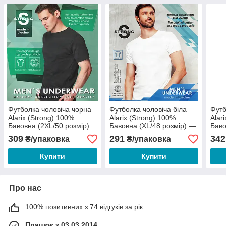
Футболка чоловіча чорна
Футболка чоловіча біла
Футб
Alarix (Strong) 100%
Alarix (Strong) 100%
Alar
Бавовна (2XL/50 розмір)
Бавовна (XL/48 розмір) —
Баво
— 103 грн/шт
97 грн/шт
— 11
309
291
342
₴/упаковка
₴/упаковка
Купити
Купити
Про нас
100% позитивних з 74 відгуків за рік
Працює з 03.03.2014