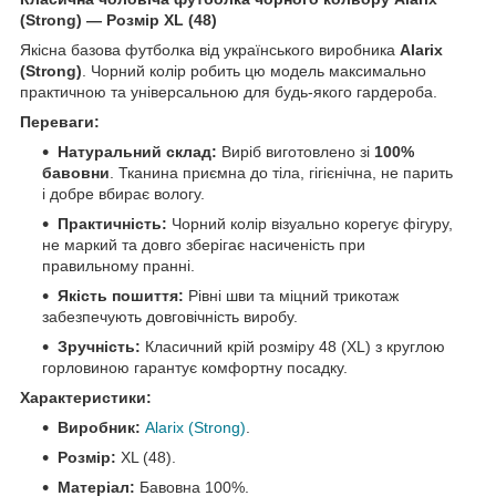
(Strong) — Розмір XL (48)
Якісна базова футболка від українського виробника
Alarix
(Strong)
. Чорний колір робить цю модель максимально
практичною та універсальною для будь-якого гардероба.
Переваги:
Натуральний склад:
Виріб виготовлено зі
100%
бавовни
. Тканина приємна до тіла, гігієнічна, не парить
і добре вбирає вологу.
Практичність:
Чорний колір візуально корегує фігуру,
не маркий та довго зберігає насиченість при
правильному пранні.
Якість пошиття:
Рівні шви та міцний трикотаж
забезпечують довговічність виробу.
Зручність:
Класичний крій розміру 48 (XL) з круглою
горловиною гарантує комфортну посадку.
Характеристики:
Виробник:
Alarix (Strong)
.
Розмір:
XL (48).
Матеріал:
Бавовна 100%.