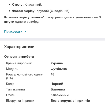
Стиль:
Класичний.
Фасон вирізу:
Круглий (U-подібний).
Комплектація упаковки:
Товар реалізується упаковками по
3
штуки
одного розміру.
Приховати
Характеристики
Основні атрибути
Країна виробник
Україна
Модель
Футболка
Розмір чоловічого одягу
48
(UA)
Колір
Чорний
Тип тканини
Бавовна
Стиль
Класичний
Візерунки і принти
Без візерунків і принтів