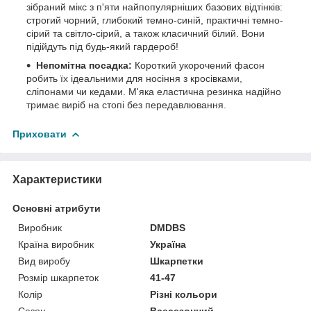
зібраний мікс з п'яти найпопулярніших базових відтінків:
строгий чорний, глибокий темно-синій, практичні темно-
сірий та світло-сірий, а також класичний білий. Вони
підійдуть під будь-який гардероб!
Непомітна посадка:
Короткий укорочений фасон
робить їх ідеальними для носіння з кросівками,
сліпонами чи кедами. М'яка еластична резинка надійно
тримає виріб на стопі без передавлювання.
Приховати
Характеристики
Основні атрибути
Виробник
DMDBS
Країна виробник
Україна
Вид виробу
Шкарпетки
Розмір шкарпеток
41-47
Колір
Різні кольори
Сезон
Всесезонний