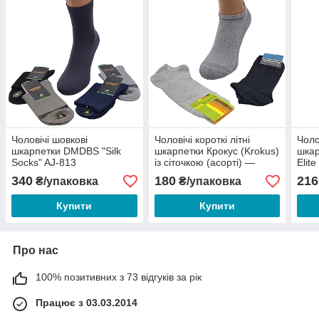
Чоловічі шовкові
Чоловічі короткі літні
Чоло
шкарпетки DMDBS "Silk
шкарпетки Крокус (Krokus)
шкар
Socks" AJ-813
із сіточкою (асорті) —
Elit
ароматизовані - 34 грн/
15.00 грн/пара
пар
340
180
216
₴/упаковка
₴/упаковка
пара
Купити
Купити
Про нас
100% позитивних з 73 відгуків за рік
Працює з 03.03.2014