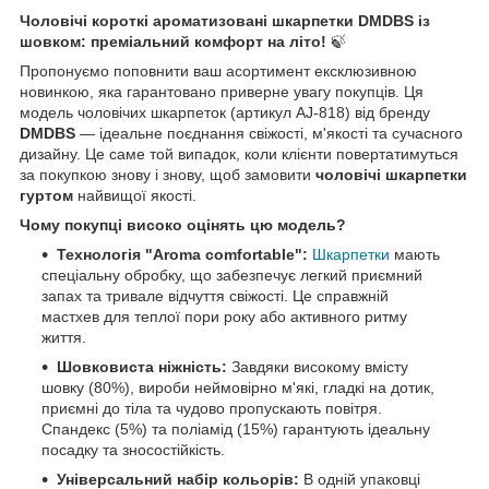
Чоловічі короткі ароматизовані шкарпетки DMDBS із
шовком: преміальний комфорт на літо!
🍃
Пропонуємо поповнити ваш асортимент ексклюзивною
новинкою, яка гарантовано приверне увагу покупців. Ця
модель чоловічих шкарпеток (артикул AJ-818) від бренду
DMDBS
— ідеальне поєднання свіжості, м'якості та сучасного
дизайну. Це саме той випадок, коли клієнти повертатимуться
за покупкою знову і знову, щоб замовити
чоловічі шкарпетки
гуртом
найвищої якості.
Чому покупці високо оцінять цю модель?
Технологія "Aroma comfortable":
Шкарпетки
мають
спеціальну обробку, що забезпечує легкий приємний
запах та тривале відчуття свіжості. Це справжній
мастхев для теплої пори року або активного ритму
життя.
Шовковиста ніжність:
Завдяки високому вмісту
шовку (80%), вироби неймовірно м'які, гладкі на дотик,
приємні до тіла та чудово пропускають повітря.
Спандекс (5%) та поліамід (15%) гарантують ідеальну
посадку та зносостійкість.
Універсальний набір кольорів:
В одній упаковці