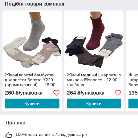
Подібні товари компанії
Жіночі короткі бамбукові
Жіночі медичні шкарпети з
Жіно
шкарпетки Золото Y220
махрою Elegance - 22.00
шкар
(ароматизовані) — 26.00
грн./пара
Золо
грн/пара
13.5
260
264
135
₴/упаковка
₴/упаковка
Купити
Купити
Про нас
100% позитивних з 73 відгуків за рік