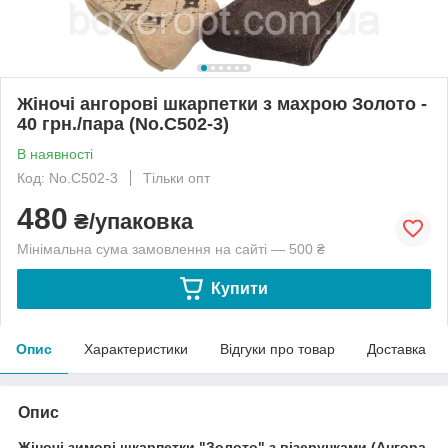
Жіночі ангорові шкарпетки з махрою Золото -
40 грн./пара (No.C502-3)
В наявності
Код: No.C502-3
Тільки опт
480
₴/упаковка
Мінімальна сума замовлення на сайті — 500 ₴
Купити
Опис
Характеристики
Відгуки про товар
Доставка
Опис
Жіночі зимові шкарпетки "Золото" з візерунками (Ангора