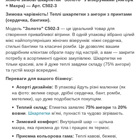
+ Махра) — Арт. C502-3
Зимова чарівність! Теплі шкарпетки з ангори з принтами
(сердечка, бантики).
Модель
"Золото" C502-3
— це ідеальний товар для
створення привабливої вітрини. В одній упаковці зібрано цілий
мікс найпопулярніших жіночих візерунків: ніжні сердечка,
стильні бантики та класичні ромби. Це дозволяє вашим
роздрібним клієнтам обрати пару під настрій, а вам — закрити
потребу в асортименті однією закупівлею. Шкарпетки не
тільки красиві, але й дуже теплі завдяки складу (75% ангори)
та густій махрі всередині.
Переваги для вашого бізнесу:
Асорті дизайнів:
В упаковці йдуть різні малюнки (як
на фото: велике серце, дрібні сердечка, бант, ромби,
метелики), що дуже подобається покупцям.
Теплий склад:
Етикетка заявляє
75% ангори
та
20%
вовни
.
Шкарпетки
м'які, пухнасті та чудово зігрівають.
Зимовий комфорт:
Внутрішній шар — щільна
махра, яка приємна до тіла і працює як термос.
Приємна кольорова гама:
Теплі кавові, бежеві,