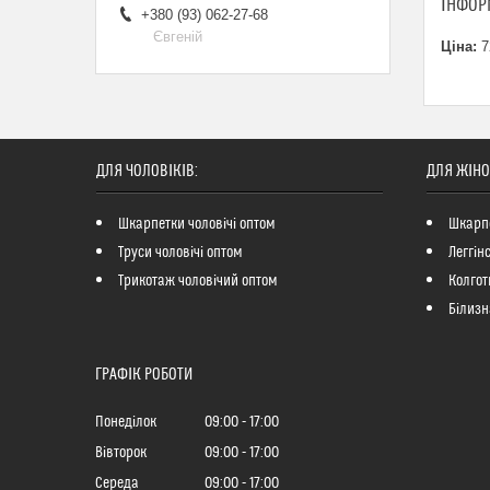
ІНФОР
+380 (93) 062-27-68
Євгеній
Ціна:
7
ДЛЯ ЧОЛОВІКІВ:
ДЛЯ ЖІНО
Шкарпетки чоловічі оптом
Шкарпе
Труси чоловічі оптом
Леггін
Трикотаж чоловічий оптом
Колгот
Білизн
ГРАФІК РОБОТИ
Понеділок
09:00
17:00
Вівторок
09:00
17:00
Середа
09:00
17:00