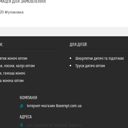
МАЦІЯ ДЛЯ ЗАМОВЛЕННЯ
20 ₴/упаковка
К:
ДЛЯ ДІТЕЙ:
тки жіночі оптом
Шкарпетки дитячі та підліткові
си, лосіни, капрі оптом
Труси дитячі оптом
и, гамаші жіночі
а жіноча оптом
Інтернет-магазин Boxeropt.com.ua
вул. Луценка, 12, Черкаси, Україна