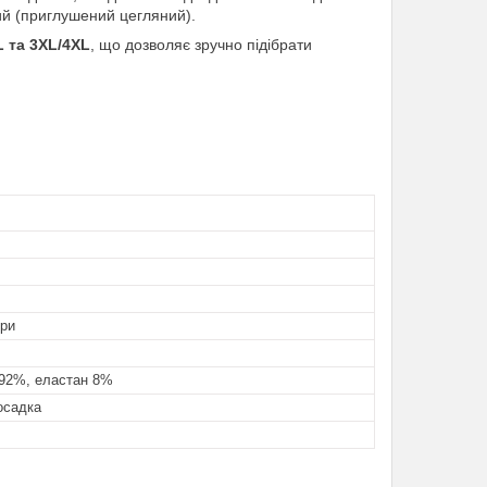
вий (приглушений цегляний).
L та 3XL/4XL
, що дозволяє зручно підібрати
ори
 92%, еластан 8%
осадка