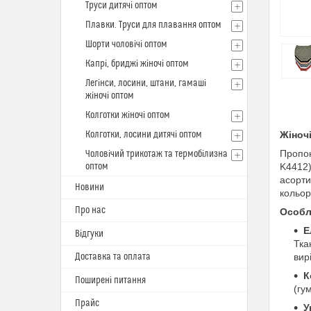
Труси дитячі оптом
Плавки. Труси для плавання оптом
Шорти чоловічі оптом
Капрі, бриджі жіночі оптом
Легінси, лосини, штани, гамаші
жіночі оптом
Колготки жіночі оптом
Колготки, лосини дитячі оптом
Жіночі
Пропон
Чоловічий трикотаж та термобілизна
оптом
K4412)
асорти
Новини
кольор
Про нас
Особл
Е
Відгуки
Тка
Доставка та оплата
вир
К
Поширені питання
(гу
Прайс
У