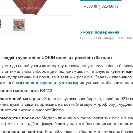
+380 (97) 825-50-79
повернення товару протягом
 гладкі труси-сліпи UOKIN великих розмірів (батали)
уємо до вашої уваги комфортну повсякденну жіночу спідню білизну
 є оптимальним вибором для підприємців, які планують
купити жін
менту практичними позиціями великих розмірів. Завдяки класичном
ам, ці базові
жіночі трусики гуртом
користуються стабільним попи
ивості моделі арт. K4412
ластичний матеріал:
Згідно з внутрішньою биркою, виріб на 92% ск
нина дуже гладка та приємна на дотик (нагадує мікрофібру), чудово 
ізняється високою зносостійкістю.
омфортна посадка:
Модель виконана у формі закритих сліпів із 
мка) м'яко та надійно фіксує білизну на талії без неприємного перет
ніверсальна палітра:
В одній упаковці зібрано мікс стильних базови