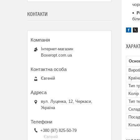
чор
Р
КОНТАКТИ
біл
ХАРАК
Інтернет-магазин
Boxeropt.com.ua
Осно
Вироб
Країн
Євгеній
Тип т
Колір
вул. Луценка, 12, Черкаси,
Тип т
Україна
Скла
Посад
Кількі
+380 (97) 825-50-79
Євгеній