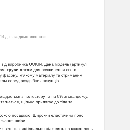
 14 днів
за домовленістю
 від виробника UOKIN. Дана модель (артикул
очі труси оптом
для розширення свого
у фасону, м'якому матеріалу та стриманим
том серед роздрібних покупців.
ладається з поліестеру та на 8% зі спандексу.
тягнеться, щільно прилягає до тіла та
високою посадкою. Широкий еластичний пояс
искання шкіри.
х відтінків, які ідеально підходять на кожен день: